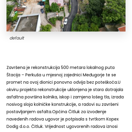
default
Završena je rekonstrukcija 500 metara lokalnog puta
Štacija – Perkuša u mjesnoj zajednici Međugorje te se
promet na ovoj dionici ponovno odvija bez poteškoća.U
okviru projekta rekonstrukcije uklonjena je stara dotrajala
asfaltna površina kolnika, iskop i zamjena lošeg tla, izrada
nosivog sloja kolničke konstrukcije, a radovi su završeni
postavljanjem asfalta.Općina Čitluk za izvođenje
navedenih radova ugovor je potpisala s tvrtkom Kopex
Dodig d.o.o. Čitluk. Vrijednost ugovorenih radova iznosi