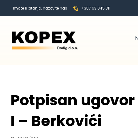
Imate li pitanja, nazovite nas
+387 63 045 311
N
Potpisan ugovor 
I – Berkovići