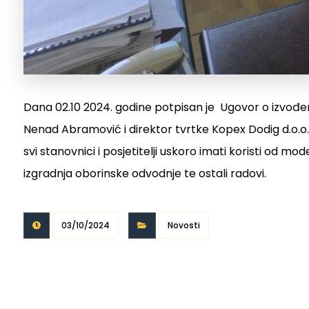
Dana 02.10 2024. godine potpisan je Ugovor o izvođenj
Nenad Abramović i direktor tvrtke Kopex Dodig d.o.o.
svi stanovnici i posjetitelji uskoro imati koristi od mo
izgradnja oborinske odvodnje te ostali radovi.
03/10/2024
Novosti