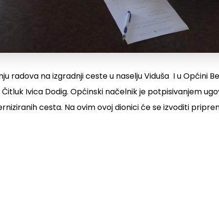
u radova na izgradnji ceste u naselju Viduša I u Općini Be
 Čitluk Ivica Dodig. Općinski načelnik je potpisivanjem u
derniziranih cesta. Na ovim ovoj dionici će se izvoditi pripre