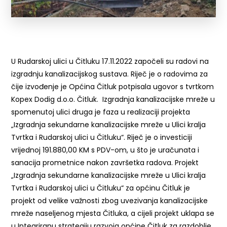
U Rudarskoj ulici u Čitluku 17.11.2022 započeli su radovi na
izgradnju kanalizacijskog sustava. Riječ je o radovima za
čije izvođenje je Općina Čitluk potpisala ugovor s tvrtkom
Kopex Dodig d.o.o. Čitluk. Izgradnja kanalizacijske mreže u
spomenutoj ulici druga je faza u realizaciji projekta
„Izgradnja sekundarne kanalizacijske mreže u Ulici kralja
Tvrtka i Rudarskoj ulici u Čitluku“. Riječ je o investiciji
vrijednoj 191.880,00 KM s PDV-om, u što je uračunata i
sanacija prometnice nakon završetka radova. Projekt
„Izgradnja sekundarne kanalizacijske mreže u Ulici kralja
Tvrtka i Rudarskoj ulici u Čitluku“ za općinu Čitluk je
projekt od velike važnosti zbog uvezivanja kanalizacijske
mreže naseljenog mjesta Čitluka, a cijeli projekt uklapa se
u Integriranu strategiju razvoja općine Čitluk za razdoblje