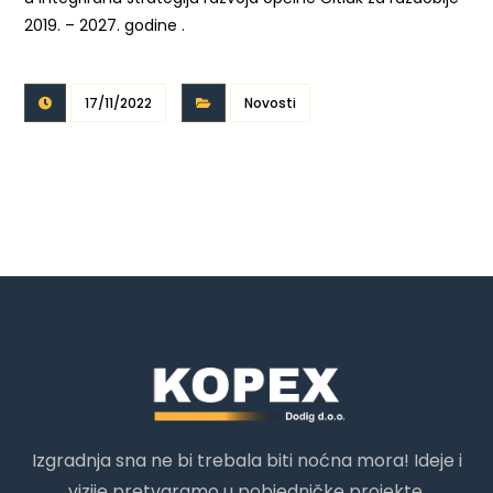
2019. – 2027. godine .
17/11/2022
Novosti
Izgradnja sna ne bi trebala biti noćna mora! Ideje i
vizije pretvaramo u pobjedničke projekte.