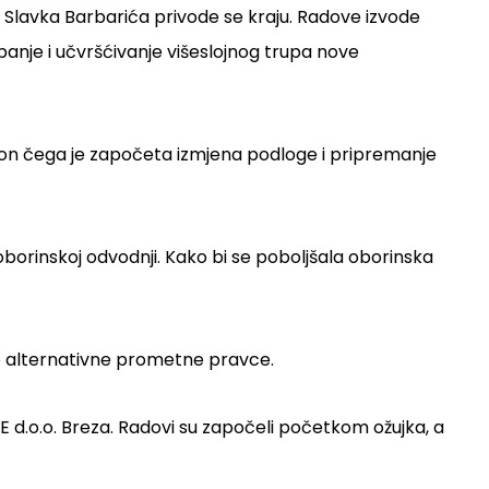
a Slavka Barbarića privode se kraju. Radove izvode
ipanje i učvršćivanje višeslojnog trupa nove
nakon čega je započeta izmjena podloge i pripremanje
oborinskoj odvodnji. Kako bi se poboljšala oborinska
te alternativne prometne pravce.
E d.o.o. Breza. Radovi su započeli početkom ožujka, a