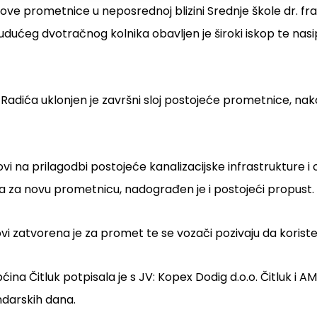
nove prometnice u neposrednoj blizini Srednje škole dr. fr
i budućeg dvotračnog kolnika obavljen je široki iskop te nas
na Radića uklonjen je završni sloj postojeće prometnice, 
vi na prilagodbi postojeće kanalizacijske infrastrukture i 
da za novu prometnicu, nadograđen je i postojeći propust.
ovi zatvorena je za promet te se vozači pozivaju da koris
 Čitluk potpisala je s JV: Kopex Dodig d.o.o. Čitluk i AM
ndarskih dana.