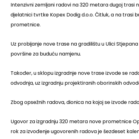
Intenzivni zemljani radovi na 320 metara dugoj trasi 
djelatnici tvrtke Kopex Dodig d.o.o. Čitluk, a na tras
prometnice.
Uz probijanje nove trase na gradilištu u Ulici Stjepa
površine za buduću namjenu.
Također, u sklopu izgradnje nove trase izvode se rado
odvodnja, uz izgradnju projektiranih oborinskih odvo
Zbog opsežnih radova, dionica na kojoj se izvode rad
Ugovor za izgradnju 320 metara nove prometnice Općina
rok za izvođenje ugovorenih radova je šezdeset kale