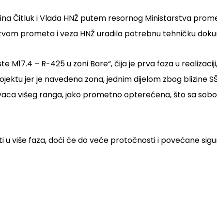
ćina Čitluk i Vlada HNŽ putem resornog Ministarstva prome
tarstvom prometa i veza HNŽ uradila potrebnu tehničku doku
 M17.4 – R-425 u zoni Bare“, čija je prva faza u realizaci
jektu jer je navedena zona, jednim dijelom zbog blizine SŠ
avaca višeg ranga, jako prometno opterećena, što sa sobo
ati u više faza, doći će do veće protočnosti i povećane sig