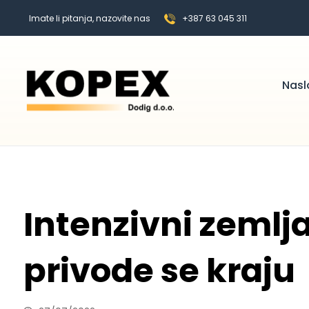
Imate li pitanja, nazovite nas
+387 63 045 311
Nasl
Intenzivni zemlj
privode se kraju