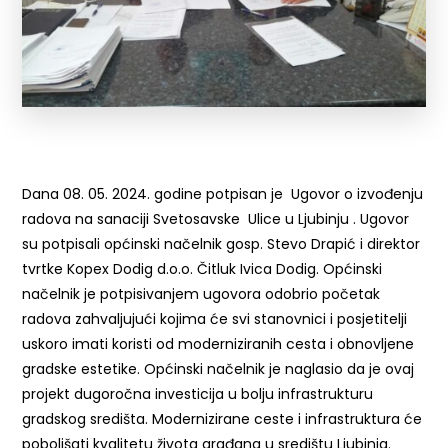
Dana 08. 05. 2024. godine potpisan je Ugovor o izvođenju
radova na sanaciji Svetosavske Ulice u Ljubinju . Ugovor
su potpisali općinski načelnik gosp. Stevo Drapić i direktor
tvrtke Kopex Dodig d.o.o. Čitluk Ivica Dodig. Općinski
načelnik je potpisivanjem ugovora odobrio početak
radova zahvaljujući kojima će svi stanovnici i posjetitelji
uskoro imati koristi od moderniziranih cesta i obnovljene
gradske estetike. Općinski načelnik je naglasio da je ovaj
projekt dugoročna investicija u bolju infrastrukturu
gradskog središta. Modernizirane ceste i infrastruktura će
poboljšati kvalitetu života građana u središtu Ljubinja.